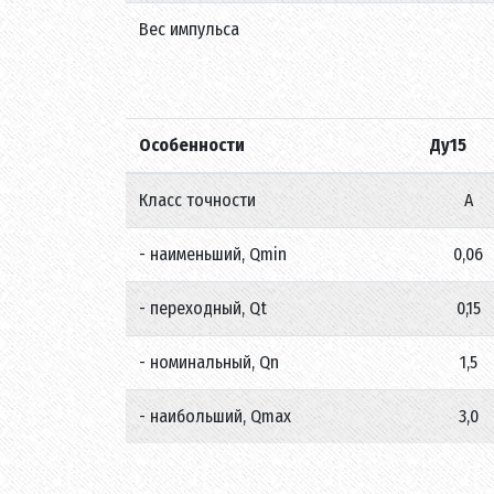
Вес импульса
Особенности
Ду15
Класс точности
А
- наименьший, Qmin
0,06
- переходный, Qt
0,15
- номинальный, Qn
1,5
- наибольший, Qmax
3,0