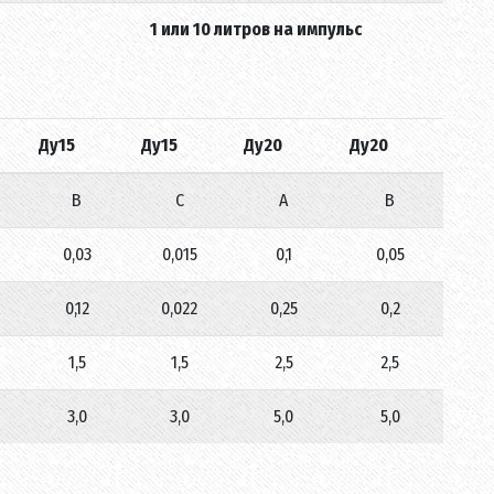
1 или 10 литров на импульс
Ду15
Ду15
Ду20
Ду20
В
С
А
В
0,03
0,015
0,1
0,05
0,12
0,022
0,25
0,2
1,5
1,5
2,5
2,5
3,0
3,0
5,0
5,0