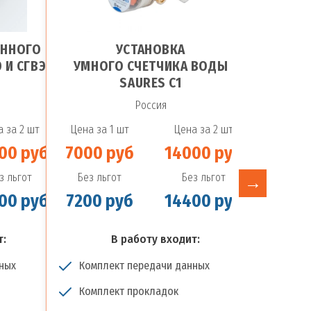
ОННОГО
УСТАНОВКА
 И СГВЭ
УМНОГО СЧЕТЧИКА ВОДЫ
СЧ
SAURES C1
N
Россия
 за 2 шт
Цена за 1 шт
Цена за 2 шт
Цена за 1
00 руб
7000 руб
14000 руб
7000 р
з льгот
Без льгот
Без льгот
Без льго
00 руб
7200 руб
14400 руб
7200 р
т:
В работу входит:
В
ных
Комплект передачи данных
Комплек
Комплект прокладок
Компле