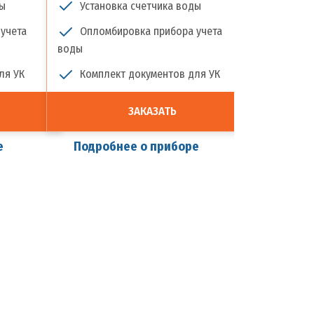
ды
Установка счетчика воды
Установ
учета
Опломбировка прибора учета
Опломби
воды
воды
ля УК
Комплект документов для УК
Комплек
ЗАКАЗАТЬ
е
Подробнее о приборе
Подроб