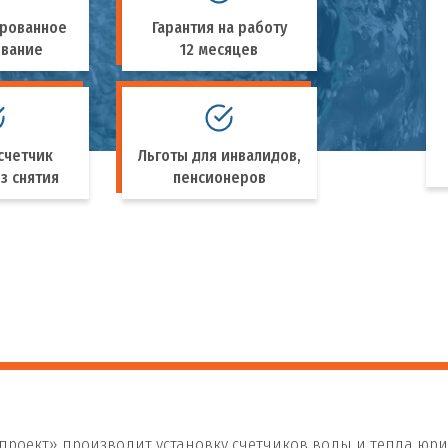
рованное
Гарантия на работу
ование
12 месяцев
счетчик
Льготы для инвалидов,
з снятия
пенсионеров
роект» производит установку счетчиков воды и тепла юри