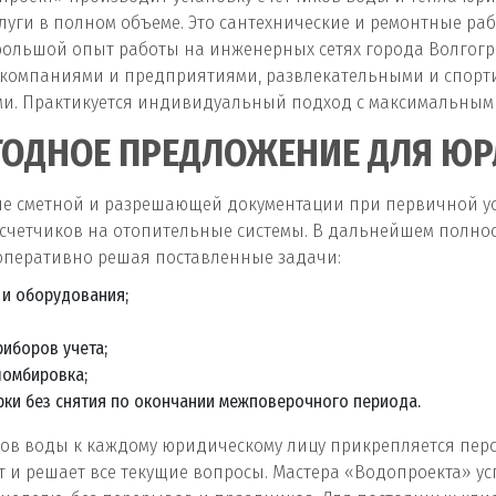
луги в полном объеме. Это сантехнические и ремонтные ра
ольшой опыт работы на инженерных сетях города Волгогр
с компаниями и предприятиями, развлекательными и спор
и. Практикуется индивидуальный подход с максимальным 
ОДНОЕ ПРЕДЛОЖЕНИЕ ДЛЯ Ю
ние сметной и разрешающей документации при первичной у
осчетчиков на отопительные системы. В дальнейшем полнос
оперативно решая поставленные задачи:
 и оборудования;
иборов учета;
ломбировка;
ки без снятия по окончании межповерочного периода.
иков воды к каждому юридическому лицу прикрепляется пер
 и решает все текущие вопросы. Мастера «Водопроекта» у